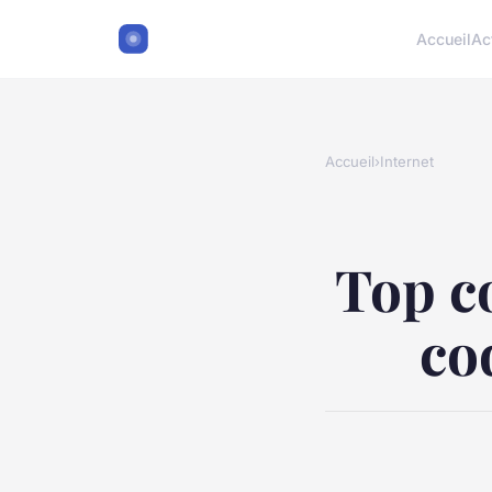
Accueil
Ac
Accueil
›
Internet
Top co
co