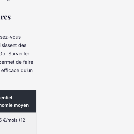
ires
isez-vous
isissent des
o. Surveiller
permet de faire
 efficace qu’un
entiel
onomie moyen
5 €/mois (12