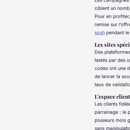
Les campagnes p
ciblent un nombre
Pour en profiter
remise sur l’offr
sosh
pendant le
Les sites spéc
Des plateforme
testés par des ut
codes ont une du
de lancer la sou
taux de validati
L'espace client
Les clients fidè
parrainage : le 
plusieurs mois g
sans manipulati