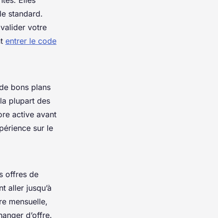
tes. Elles
lle standard.
 valider votre
nt
entrer le code
de bons plans
 la plupart des
ore active avant
périence sur le
s offres de
t aller jusqu’à
ure mensuelle,
anger d’offre.