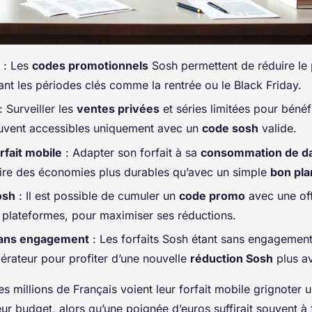
: Les
codes promotionnels
Sosh permettent de réduire le p
ant les périodes clés comme la rentrée ou le Black Friday.
: Surveiller les
ventes privées
et séries limitées pour bénéfi
ouvent accessibles uniquement avec un
code sosh
valide.
fait mobile
: Adapter son forfait à sa
consommation de d
ire des économies plus durables qu’avec un simple
bon pla
osh
: Il est possible de cumuler un
code promo
avec une of
s plateformes, pour maximiser ses réductions.
 sans engagement
: Les forfaits Sosh étant sans engagement, 
érateur pour profiter d’une nouvelle
réduction Sosh
plus a
 millions de Français voient leur forfait mobile grignoter u
eur budget, alors qu’une poignée d’euros suffirait souvent à f