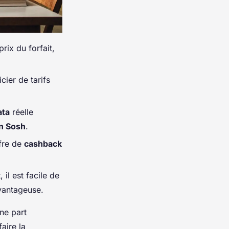
rix du forfait,
cier de tarifs
ata
réelle
n Sosh
.
fre de
cashback
il est facile de
vantageuse.
ne part
aire la