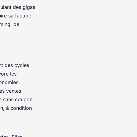
mulant des gigas
uire sa facture
iming, de
nt des cycles
core les
conomies.
es ventes
me sans coupon
n, à condition