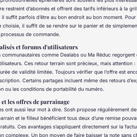
romotionnelles éphémères sont souvent les plus intéressan
 restreint d’abonnés et offrent des tarifs inférieurs à la gri
, il suffit parfois d’être au bon endroit au bon moment. Pour
e choisie, il suffit de se rendre sur le panier et de simpleme
 processus de commande.
ialisés et forums d'utilisateurs
s communautaires comme Dealabs ou Ma Réduc regorgent 
ilisateurs. Ces retour terrain sont précieux, mais attention :
rée de validité limitée. Toujours vérifier que l’offre est enc
scription. Certains partages incluent même des retours d’ex
on ou les conditions de portabilité du numéro.
 et les offres de parrainage
les ont aussi leur mot à dire. Sosh propose régulièrement de
parrain et le filleul bénéficient tous deux d’une remise pouvan
ratuits. Ces avantages s’appliquent directement sur la fact
on complexe. Un bon moyen de faire baisser la note sans ch