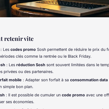
t retenir vite
: Les
codes promo
Sosh permettent de réduire le prix du fo
périodes clés comme la rentrée ou le Black Friday.
osh
: Les
réduction Sosh
sont souvent limitées dans le temp
es privées ou des partenaires.
fait mobile
: Adapter son forfait à sa
consommation data
un simple bon plan.
osh
: Il est possible de cumuler un
code promo
avec une of
ser ses économies.