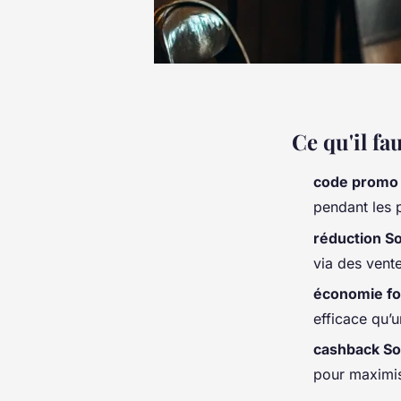
Ce qu'il fau
code promo
pendant les 
réduction S
via des vent
économie for
efficace qu’
cashback S
pour maximi