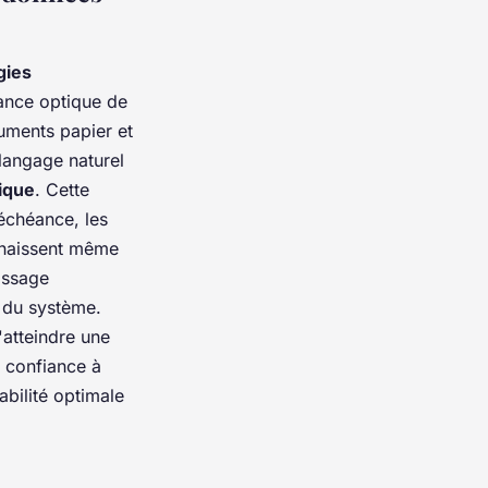
gies
sance optique de
cuments papier et
langage naturel
fique
. Cette
'échéance, les
onnaissent même
issage
 du système.
'atteindre une
 confiance à
abilité optimale