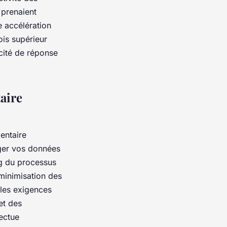
 prenaient
e accélération
ois supérieur
cité de réponse
aire
entaire
ger vos données
ng du processus
 minimisation des
les exigences
et des
ectue