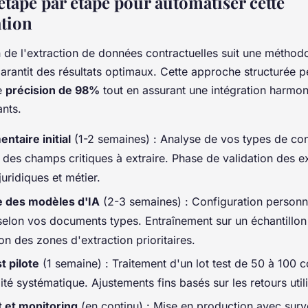
étape par étape pour automatiser cette
tion
n de l'extraction de données contractuelles suit une méthod
arantit des résultats optimaux. Cette approche structurée 
re
précision de 98%
tout en assurant une intégration harmo
ants.
ntaire initial
(1-2 semaines) : Analyse de vos types de con
on des champs critiques à extraire. Phase de validation des 
uridiques et métier.
 des modèles d'IA
(2-3 semaines) : Configuration personn
selon vos documents types. Entraînement sur un échantillon 
on des zones d'extraction prioritaires.
t pilote
(1 semaine) : Traitement d'un lot test de 50 à 100 c
ité systématique. Ajustements fins basés sur les retours util
 et monitoring
(en continu) : Mise en production avec surv