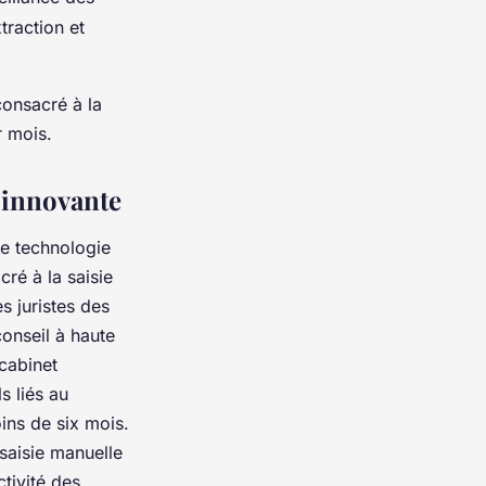
raction et
onsacré à la
r mois.
 innovante
te technologie
ré à la saisie
s juristes des
conseil à haute
cabinet
s liés au
ns de six mois.
saisie manuelle
tivité des