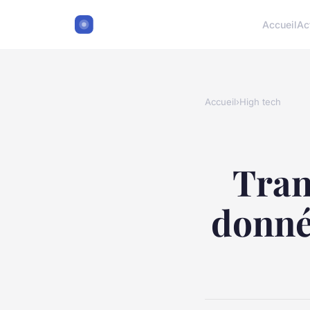
Accueil
Ac
Accueil
›
High tech
Tran
donnée