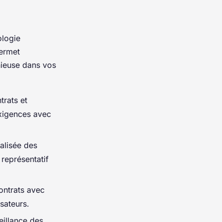
ologie
permet
nieuse dans vos
trats et
exigences avec
alisée des
représentatif
ontrats avec
isateurs.
eillance des