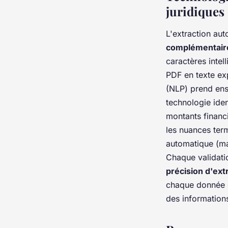
juridiques
L'extraction au
complémentair
caractères intel
PDF en texte ex
(NLP) prend ens
technologie iden
montants financ
les nuances ter
automatique (ma
Chaque validati
précision d'ex
chaque donnée ex
des informations