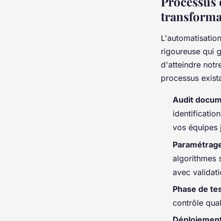
Processus 
transforma
L'automatisatio
rigoureuse qui g
d'atteindre not
processus exist
Audit docume
identificati
vos équipes j
Paramétrage
algorithmes 
avec validati
Phase de tes
contrôle qual
Déploiement