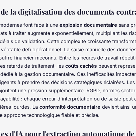
de la digitalisation des documents contr
 modernes font face à une
explosion documentaire
sans pr
ts à traiter augmente exponentiellement, multipliant les ris
délais de validation. Cette complexité croissante transforme
 véritable défi opérationnel. La saisie manuelle des données
uffre financier méconnu. Entre les heures de travail répétiti
les retards de traitement, les
coûts cachés
peuvent représen
édié à la gestion documentaire. Ces inefficacités impacten
igeants à prendre des décisions stratégiques éclairées. Le
ajoutent une pression supplémentaire. RGPD, normes sectori
raçabilité : chaque erreur d'interprétation ou de saisie peut
cières lourdes. La
conformité documentaire
devient ainsi u
ne approche technologique fiable et précise.
es d'IA pour l'extraction automatique d