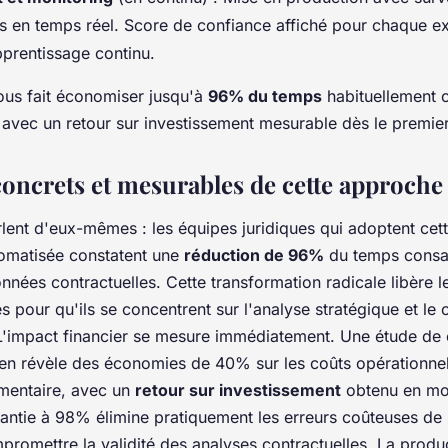
 en temps réel. Score de confiance affiché pour chaque ext
prentissage continu.
us fait économiser jusqu'à
96% du temps
habituellement c
, avec un retour sur investissement mesurable dès le premie
concrets et mesurables de cette approche
rlent d'eux-mêmes : les équipes juridiques qui adoptent cet
tomatisée constatent une
réduction de 96%
du temps consac
nées contractuelles. Cette transformation radicale libère le
es pour qu'ils se concentrent sur l'analyse stratégique et le 
 L'impact financier se mesure immédiatement. Une étude de 
ien révèle des économies de 40% sur les coûts opérationnel
mentaire, avec un
retour sur investissement
obtenu en moi
rantie à 98% élimine pratiquement les erreurs coûteuses de 
romettre la validité des analyses contractuelles. La produc