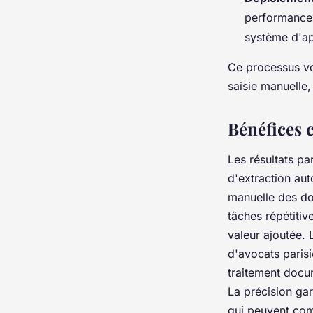
performances
système d'ap
Ce processus vo
saisie manuelle
Bénéfices 
Les résultats pa
d'extraction au
manuelle des don
tâches répétitiv
valeur ajoutée.
d'avocats paris
traitement docu
La précision ga
qui peuvent comp