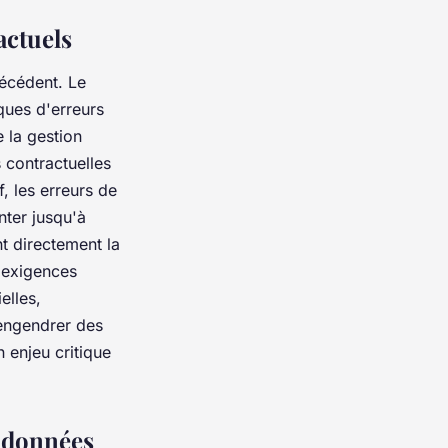
actuels
écédent. Le
ques d'erreurs
 la gestion
 contractuelles
f, les erreurs de
ter jusqu'à
t directement la
s exigences
elles,
 engendrer des
n enjeu critique
e données