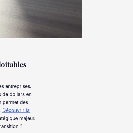
oitables
s entreprises.
s de dollars en
n permet des
%.
Découvrir la
atégique majeur.
ansition ?