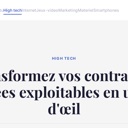
tu
High tech
Internet
Jeux-video
Marketing
Materiel
Smartphones
HIGH TECH
sformez vos contra
s exploitables en 
d'œil